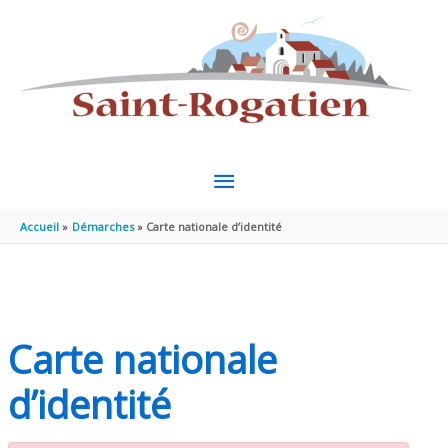
Aller au contenu
Aller au pied de page
MENU
PRINCIPAL
Accueil
Démarches
Carte nationale d’identité
Carte nationale
d’identité