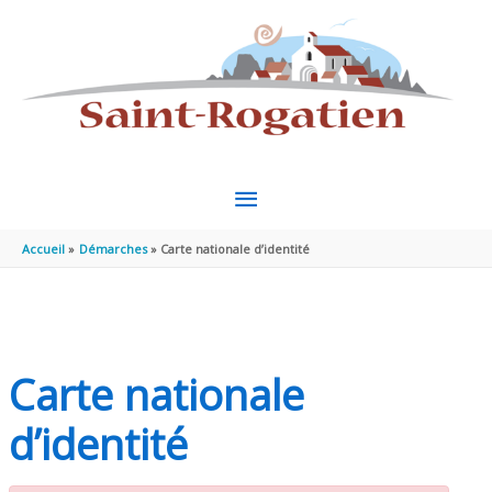
Aller au contenu
Aller au pied de page
MENU
PRINCIPAL
Accueil
Démarches
Carte nationale d’identité
Carte nationale
d’identité