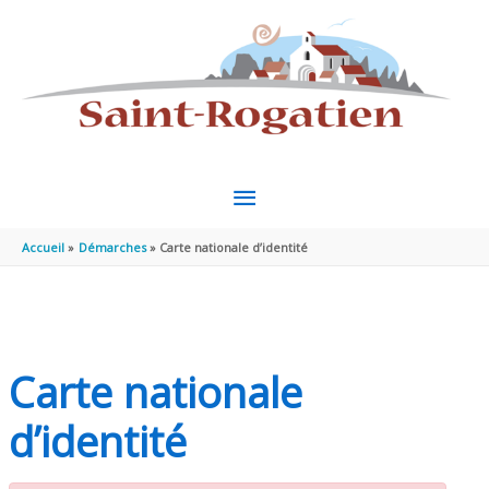
Aller au contenu
Aller au pied de page
MENU
PRINCIPAL
Accueil
Démarches
Carte nationale d’identité
Carte nationale
d’identité