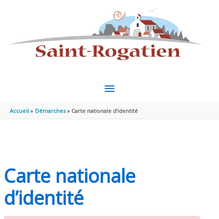
Aller au contenu
Aller au pied de page
MENU
PRINCIPAL
Accueil
Démarches
Carte nationale d’identité
Carte nationale
d’identité