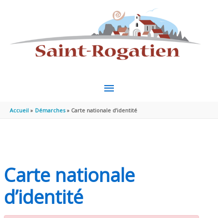
Aller au contenu
Aller au pied de page
MENU
PRINCIPAL
Accueil
Démarches
Carte nationale d’identité
Carte nationale
d’identité