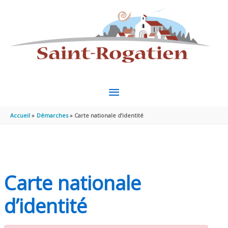
Aller au contenu
Aller au pied de page
MENU
PRINCIPAL
Accueil
Démarches
Carte nationale d’identité
Carte nationale
d’identité