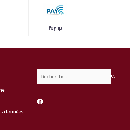
Payfip
Rechercher :
rme
Facebook
es données