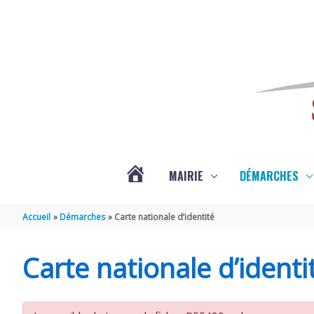
Aller au contenu
Aller au pied de page
MAIRIE
DÉMARCHES
ACTUALITÉS
Accueil
Démarches
Carte nationale d’identité
DE
Carte nationale d’identi
SAINT-