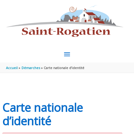
Aller au contenu
Aller au pied de page
MENU
PRINCIPAL
Accueil
Démarches
Carte nationale d’identité
Carte nationale
d’identité