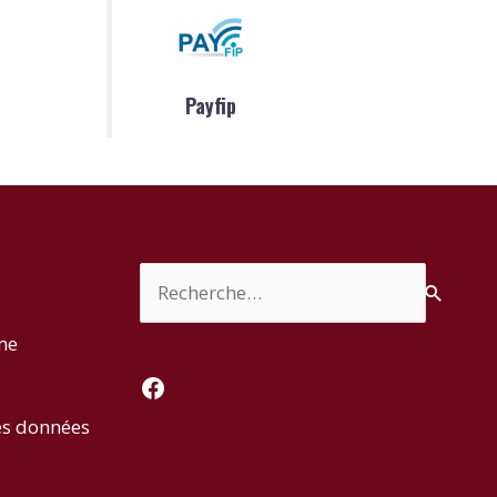
Payfip
Rechercher :
rme
Facebook
es données