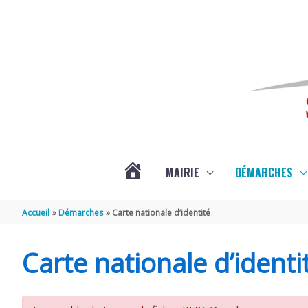
Aller au contenu
Aller au pied de page
MAIRIE
DÉMARCHES
ACTUALITÉS
Accueil
Démarches
Carte nationale d’identité
DE
Carte nationale d’identi
SAINT-