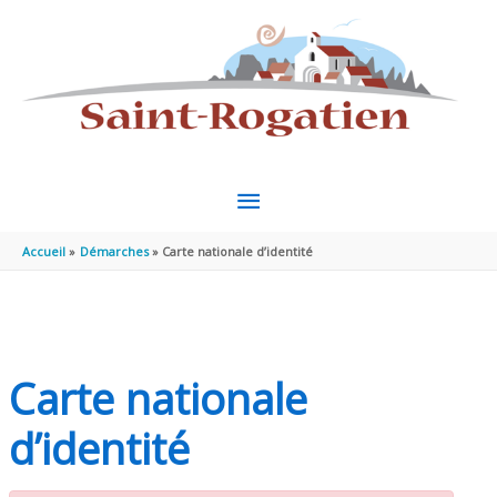
Aller au contenu
Aller au pied de page
MENU
PRINCIPAL
Accueil
Démarches
Carte nationale d’identité
Carte nationale
d’identité