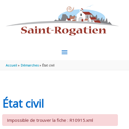
Aller au contenu
Aller au pied de page
MENU
PRINCIPAL
Accueil
Démarches
État civil
État civil
Impossible de trouver la fiche : R10915.xml