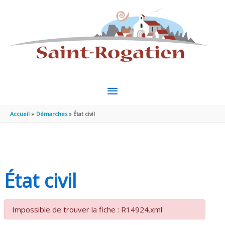
Aller au contenu
Aller au pied de page
MENU
PRINCIPAL
Accueil
Démarches
État civil
État civil
Impossible de trouver la fiche : R14924.xml