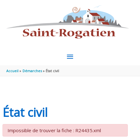
Aller au contenu
Aller au pied de page
MENU
PRINCIPAL
Accueil
Démarches
État civil
État civil
Impossible de trouver la fiche : R24435.xml