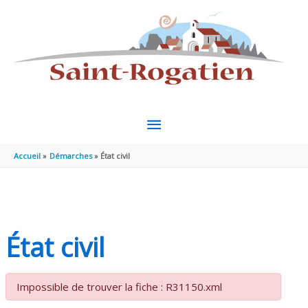
Aller au contenu
Aller au pied de page
MENU
PRINCIPAL
Accueil
Démarches
État civil
État civil
Impossible de trouver la fiche : R31150.xml