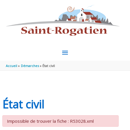
Aller au contenu
Aller au pied de page
MENU
PRINCIPAL
Accueil
Démarches
État civil
État civil
Impossible de trouver la fiche : R53028.xml