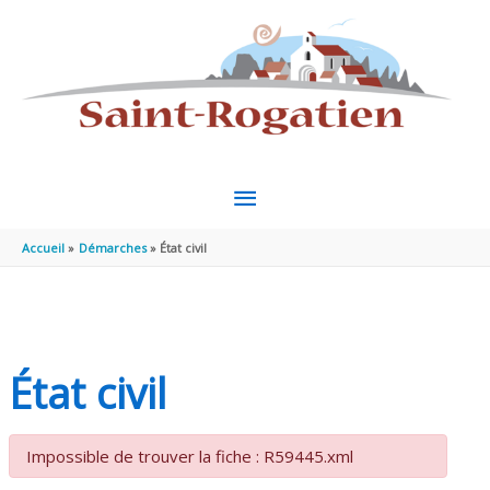
Aller au contenu
Aller au pied de page
MENU
PRINCIPAL
Accueil
Démarches
État civil
État civil
Impossible de trouver la fiche : R59445.xml