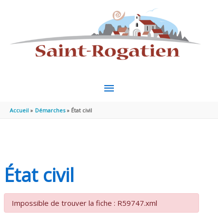
Aller au contenu
Aller au pied de page
MENU
PRINCIPAL
Accueil
Démarches
État civil
État civil
Impossible de trouver la fiche : R59747.xml