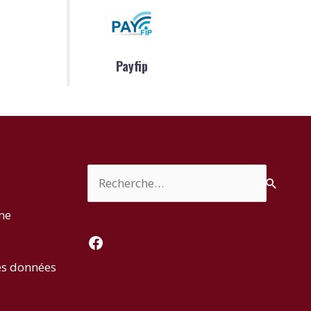
Payfip
Rechercher :
rme
Facebook
es données