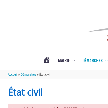
Aller au contenu
Aller au pied de page
MAIRIE
DÉMARCHES
ACTUALITÉS
Accueil
Démarches
État civil
DE
État civil
SAINT-