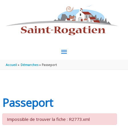
Aller au contenu
Aller au pied de page
MENU
PRINCIPAL
Accueil
Démarches
Passeport
Passeport
Impossible de trouver la fiche : R2773.xml