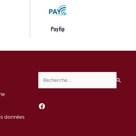
Payfip
Rechercher :
rme
Facebook
es données