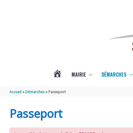
Aller au contenu
Aller au pied de page
MAIRIE
DÉMARCHES
ACTUALITÉS
Accueil
Démarches
Passeport
DE
Passeport
SAINT-