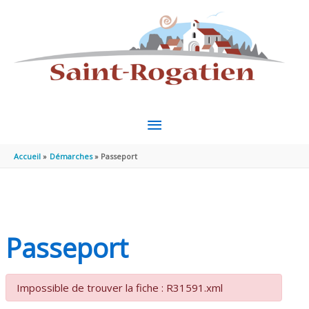
Aller au contenu
Aller au pied de page
MENU
PRINCIPAL
Accueil
Démarches
Passeport
Passeport
Impossible de trouver la fiche : R31591.xml