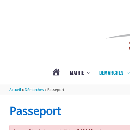
Aller au contenu
Aller au pied de page
MAIRIE
DÉMARCHES
ACTUALITÉS
Accueil
Démarches
Passeport
DE
Passeport
SAINT-