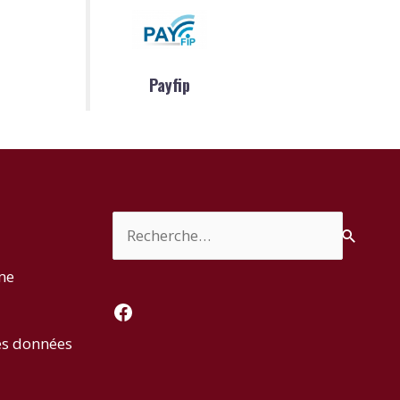
Payfip
Rechercher :
rme
Facebook
es données