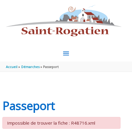
Aller au contenu
Aller au pied de page
MENU
PRINCIPAL
Accueil
Démarches
Passeport
Passeport
Impossible de trouver la fiche : R48716.xml