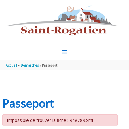
Aller au contenu
Aller au pied de page
MENU
PRINCIPAL
Accueil
Démarches
Passeport
Passeport
Impossible de trouver la fiche : R48789.xml