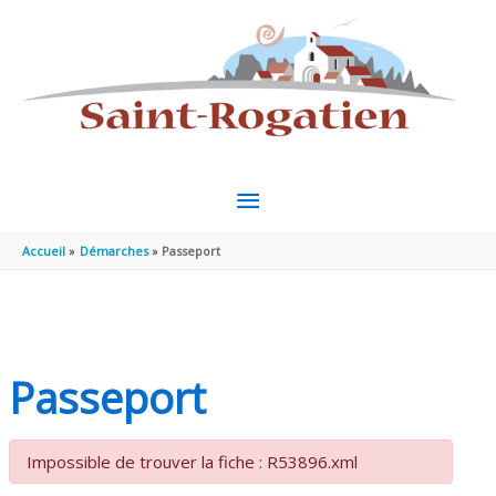
Aller au contenu
Aller au pied de page
MENU
PRINCIPAL
Accueil
Démarches
Passeport
Passeport
Impossible de trouver la fiche : R53896.xml