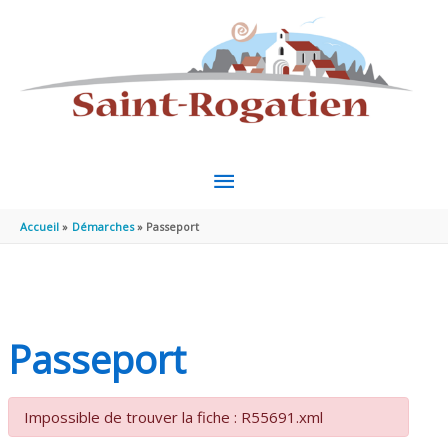
Aller au contenu
Aller au pied de page
MENU
PRINCIPAL
Accueil
Démarches
Passeport
Passeport
Impossible de trouver la fiche : R55691.xml