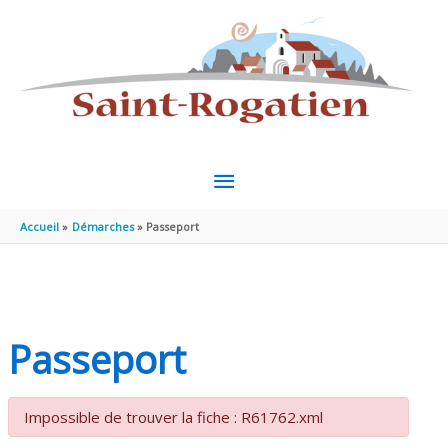
Aller au contenu
Aller au pied de page
MENU
PRINCIPAL
Accueil
Démarches
Passeport
Passeport
Impossible de trouver la fiche : R61762.xml