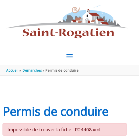
Aller au contenu
Aller au pied de page
MENU
PRINCIPAL
Accueil
Démarches
Permis de conduire
Permis de conduire
Impossible de trouver la fiche : R24408.xml