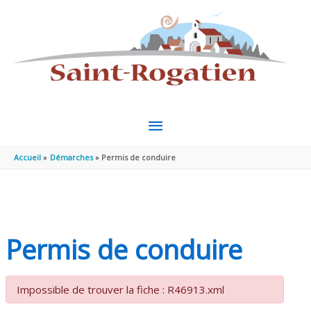
Aller au contenu
Aller au pied de page
MENU
PRINCIPAL
Accueil
Démarches
Permis de conduire
Permis de conduire
Impossible de trouver la fiche : R46913.xml