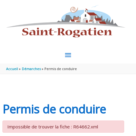
Aller au contenu
Aller au pied de page
MENU
PRINCIPAL
Accueil
Démarches
Permis de conduire
Permis de conduire
Impossible de trouver la fiche : R64662.xml