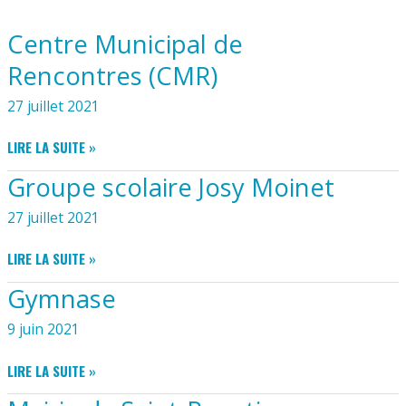
Centre Municipal de
Rencontres (CMR)
27 juillet 2021
CENTRE
LIRE LA SUITE »
MUNICIPAL
Groupe scolaire Josy Moinet
DE
RENCONTRES
27 juillet 2021
(CMR)
GROUPE
LIRE LA SUITE »
SCOLAIRE
Gymnase
JOSY
MOINET
9 juin 2021
GYMNASE
LIRE LA SUITE »