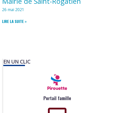
Mairie de Saint-Rogatien
26 mai 2021
MAIRIE
LIRE LA SUITE »
DE
SAINT-
ROGATIEN
EN UN CLIC
Portail famille