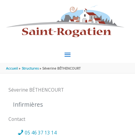
Aller au contenu
Aller au pied de page
MENU
PRINCIPAL
Accueil
Structures
Séverine BÉTHENCOURT
Séverine BÉTHENCOURT
Infirmières
Contact
05 46 37 13 14