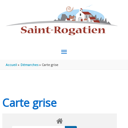
Aller au contenu
Aller au pied de page
MENU
PRINCIPAL
Accueil
Démarches
Carte grise
Carte grise