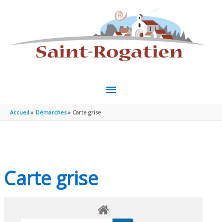
Aller au contenu
Aller au pied de page
MENU
PRINCIPAL
Accueil
Démarches
Carte grise
Carte grise