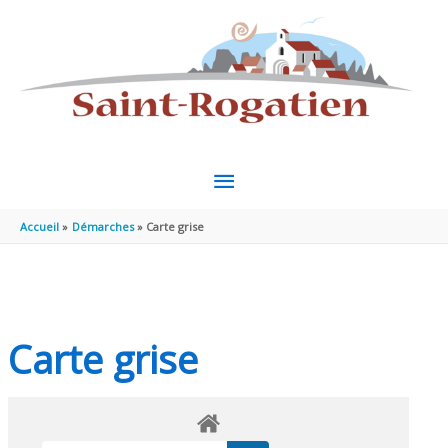
Aller au contenu
Aller au pied de page
MENU
PRINCIPAL
Accueil
Démarches
Carte grise
Carte grise