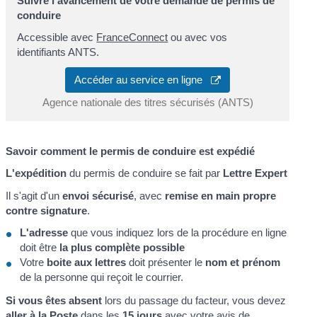
Suivre l'avancement de votre demande de permis de
conduire
Accessible avec
FranceConnect
ou avec vos
identifiants ANTS.
Accéder au service en ligne
Agence nationale des titres sécurisés (ANTS)
Savoir comment le permis de conduire est expédié
L'expédition
du permis de conduire se fait par
Lettre Expert
Il s'agit d'un
envoi sécurisé
, avec
remise en main propre
contre signature
.
L'adresse
que vous indiquez lors de la procédure en ligne
doit être
la plus complète possible
Votre
boite aux lettres
doit présenter le
nom et prénom
de la personne qui reçoit le courrier.
Si vous êtes absent
lors du passage du facteur, vous devez
aller à la Poste
dans les
15 jours
avec votre avis de