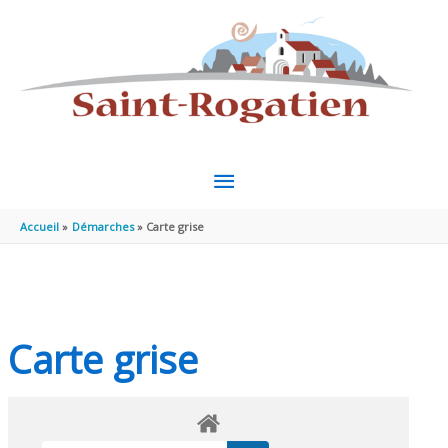
Aller au contenu
Aller au pied de page
MENU
PRINCIPAL
Accueil
Démarches
Carte grise
Carte grise