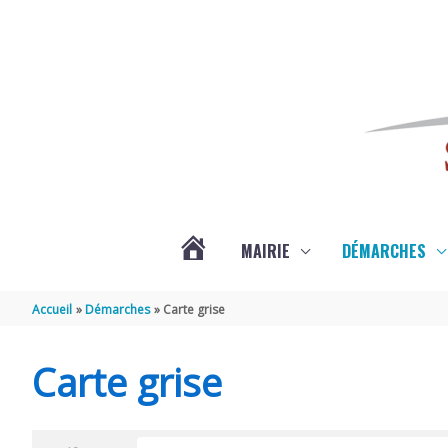
Aller au contenu
Aller au pied de page
MAIRIE
DÉMARCHES
ACTUALITÉS
Accueil
Démarches
Carte grise
DE
Carte grise
SAINT-