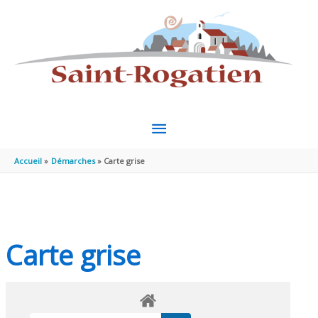
Aller au contenu
Aller au pied de page
MENU
PRINCIPAL
Accueil
Démarches
Carte grise
Carte grise