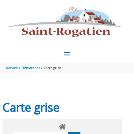
Aller au contenu
Aller au pied de page
MENU
PRINCIPAL
Accueil
Démarches
Carte grise
Carte grise