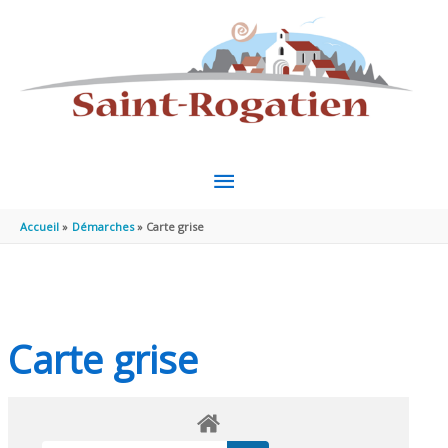
Aller au contenu
Aller au pied de page
MENU
PRINCIPAL
Accueil
Démarches
Carte grise
Carte grise