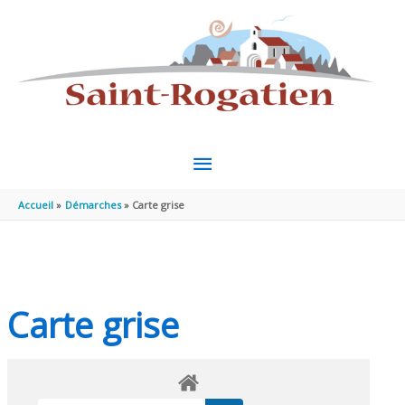
Aller au contenu
Aller au pied de page
MENU
PRINCIPAL
Accueil
Démarches
Carte grise
Carte grise