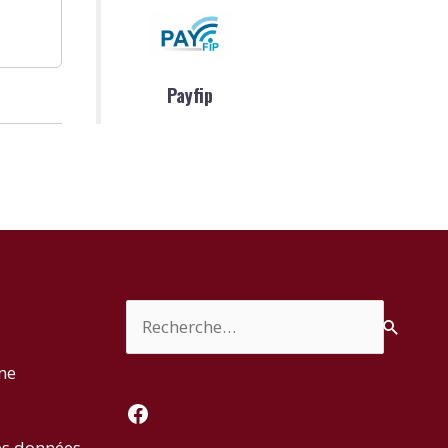
Payfip
Rechercher :
rme
Facebook
es données