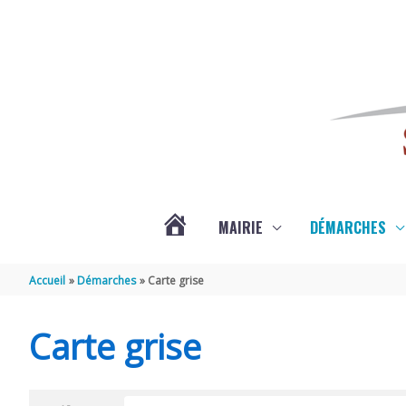
Aller au contenu
Aller au pied de page
MAIRIE
DÉMARCHES
ACTUALITÉS
Accueil
Démarches
Carte grise
DE
Carte grise
SAINT-