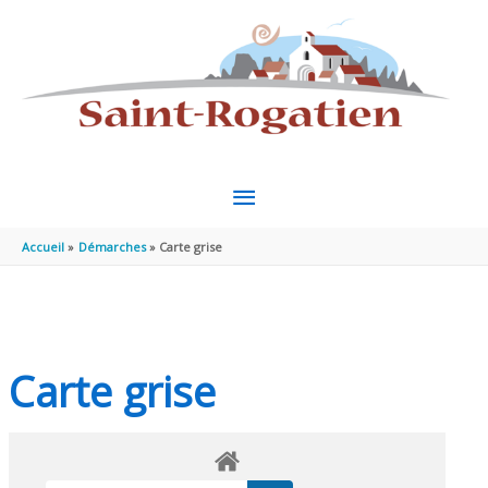
Aller au contenu
Aller au pied de page
MENU
PRINCIPAL
Accueil
Démarches
Carte grise
Carte grise