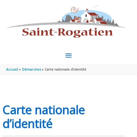
Aller au contenu
Aller au pied de page
MENU
PRINCIPAL
Accueil
Démarches
Carte nationale d’identité
Carte nationale
d’identité