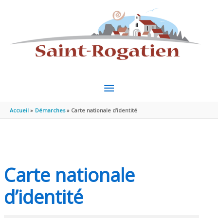
Aller au contenu
Aller au pied de page
MENU
PRINCIPAL
Accueil
Démarches
Carte nationale d’identité
Carte nationale
d’identité