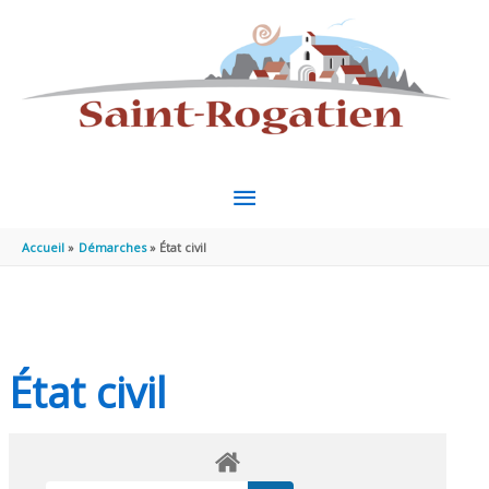
Aller au contenu
Aller au pied de page
MENU
PRINCIPAL
Accueil
Démarches
État civil
État civil