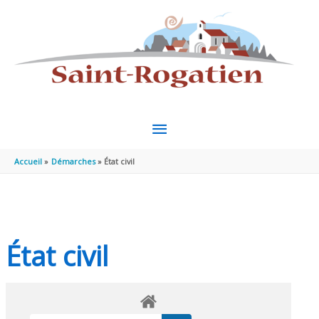
Aller au contenu
Aller au pied de page
MENU
PRINCIPAL
Accueil
Démarches
État civil
État civil