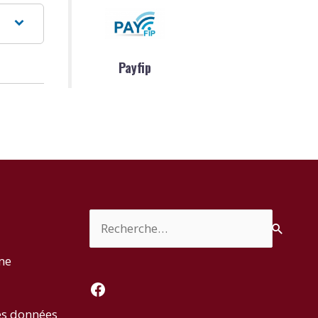
Payfip
Rechercher :
rme
Facebook
es données