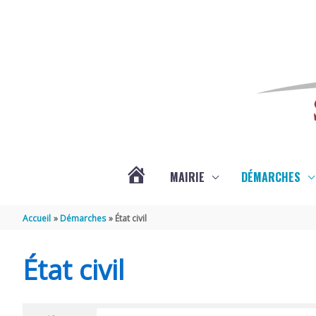
Aller au contenu
Aller au pied de page
MAIRIE
DÉMARCHES
ACTUALITÉS
Accueil
Démarches
État civil
DE
État civil
SAINT-