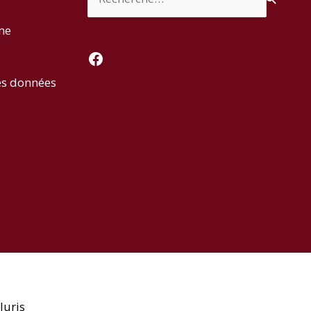
rme
Facebook
es données
luris