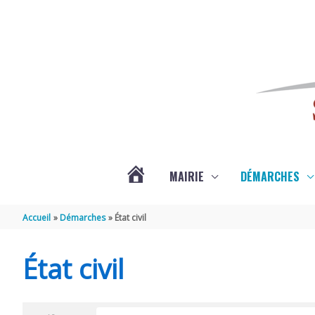
Aller au contenu
Aller au pied de page
MAIRIE
DÉMARCHES
ACTUALITÉS
Accueil
Démarches
État civil
DE
État civil
SAINT-