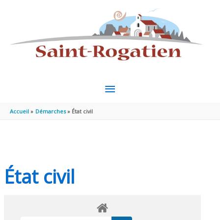
Aller au contenu
Aller au pied de page
MENU
PRINCIPAL
Accueil
Démarches
État civil
État civil